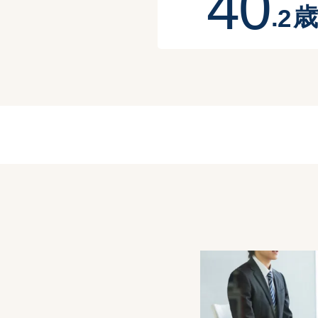
4
0
歳
.
2