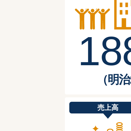
1
8
（明治
売上高