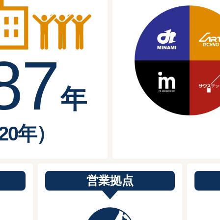
8
7
年
20年）
営業拠点