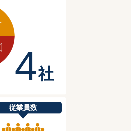
4
社
従業員数