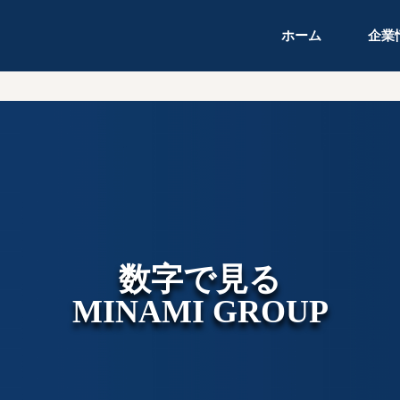
ホーム
企業
数字で見る
MINAMI GROUPに
グループ沿革
募集要項
MINAMI GROUP
ついて
数字で見る
MINAMI GROUP
教育制度
福利厚生
グループ会社概要
事業所一覧