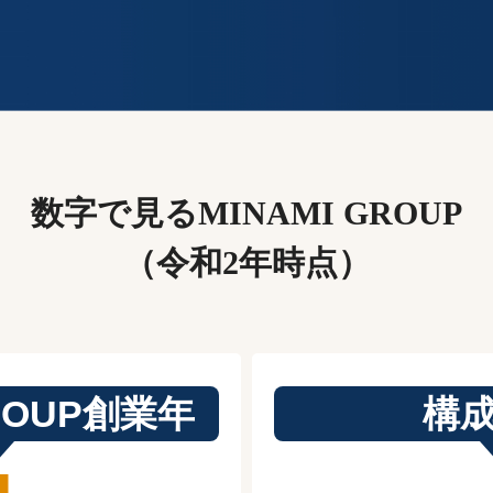
数字で見るMINAMI GROUP
（令和2年時点）
GROUP創業年
構